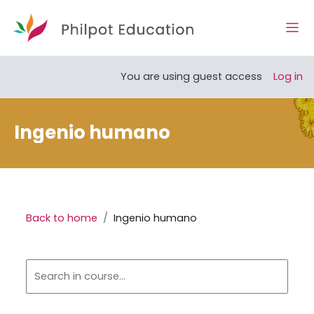
Skip to main content
Side
Open course index
You are using guest access
Log in
Ingenio humano
Back to home
Ingenio humano