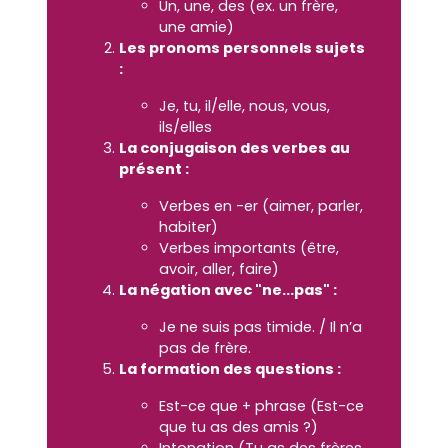
Un, une, des (ex. un frère,
une amie)
Les pronoms personnels sujets
:
Je, tu, il/elle, nous, vous,
ils/elles
La conjugaison des verbes au
présent :
Verbes en -er (aimer, parler,
habiter)
Verbes importants (être,
avoir, aller, faire)
La négation avec "ne...pas" :
Je ne suis pas timide. / Il n’a
pas de frère.
La formation des questions :
Est-ce que + phrase (Est-ce
que tu as des amis ?)
Intonation (Tu as des frères