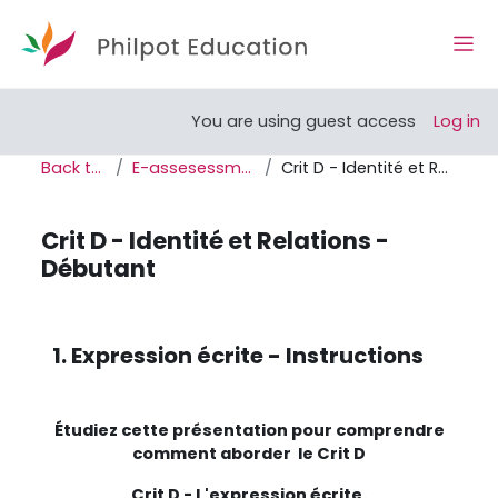
Skip to main content
Side
Open course index
Open
You are using guest access
Log in
Back to home
E-assesessment prep Crit D
Crit D - Identité et Relations - Débutant
Crit D - Identité et Relations -
Débutant
Completion requirements
1. Expression écrite - Instructions
Étudiez cette présentation pour comprendre
comment aborder le Crit D
Crit D - L'expression écrite.