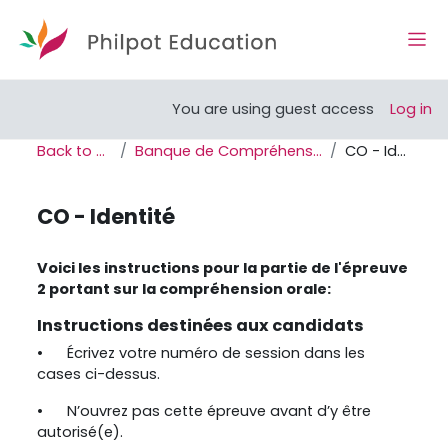
Skip to main content
Side
Open course index
You are using guest access
Log in
Back to home
Banque de Compréhensions Orales
CO - Identité
CO - Identité
Completion requirements
Voici les instructions pour la partie de l'épreuve
2 portant sur la compréhension orale:
Instructions destinées aux candidats
•
Écrivez votre numéro de session dans les
cases ci-dessus.
•
N’ouvrez pas cette épreuve avant d’y être
autorisé(e).