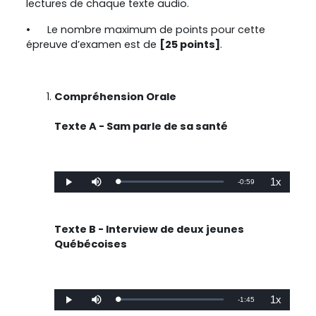
lectures de chaque texte audio.
•
Le nombre maximum de points pour cette
épreuve d’examen est de
[25 points]
.
Compréhension Orale
Texte A - Sam parle de sa santé
1x
Remaining
-
0:59
Loaded
:
Play
Mute
Playback
0%
Rate
Time
Texte B - Interview de deux jeunes
Québécoises
1x
Remaining
-
1:45
Loaded
:
Play
Mute
Playback
0%
Rate