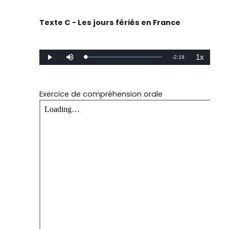
Time
Texte C - Les jours fériés en France
1x
Remaining
-
2:18
Loaded
:
Play
Mute
Playback
0%
Rate
Time
Exercice de compréhension orale