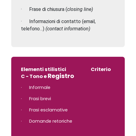
·
Frase di chiusura (
c
losing line)
·
Informazioni di contatto (email,
telefono…)
(contact information)
Elementi stilistici Criterio
Registro
C - Tono e
·
Informale
·
Frasi brevi
·
Frasi esclamative
·
Domande retoriche