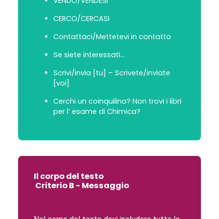
VENDO/VENDESI
CERCO/CERCASI
Contattaci/Mettetevi in contatto
Se siete interessati...
Scrivi/invia [tu] – Scrivete/inviate
[voi]
Cerchi un coinquilino? Non trovi i libri
per l’ esame di Chimica?
Il corpo del testo
Criterio B - Messaggio