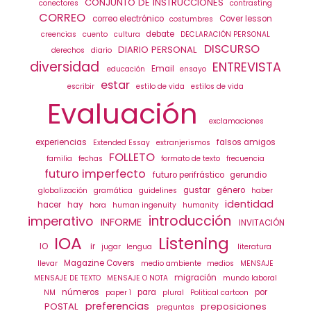
CONJUNTO DE INSTRUCCIONES
conectores
contrasting
CORREO
correo electrónico
Cover lesson
costumbres
debate
creencias
cuento
cultura
DECLARACIÓN PERSONAL
DISCURSO
DIARIO PERSONAL
derechos
diario
diversidad
ENTREVISTA
Email
educación
ensayo
estar
escribir
estilo de vida
estilos de vida
Evaluación
exclamaciones
experiencias
falsos amigos
Extended Essay
extranjerismos
FOLLETO
familia
fechas
formato de texto
frecuencia
futuro imperfecto
futuro perifrástico
gerundio
gustar
género
globalización
gramática
guidelines
haber
identidad
hacer
hay
hora
human ingenuity
humanity
introducción
imperativo
INFORME
INVITACIÓN
IOA
Listening
IO
ir
jugar
lengua
literatura
Magazine Covers
llevar
medio ambiente
medios
MENSAJE
migración
MENSAJE DE TEXTO
MENSAJE O NOTA
mundo laboral
números
para
por
NM
paper 1
plural
Political cartoon
preferencias
POSTAL
preposiciones
preguntas