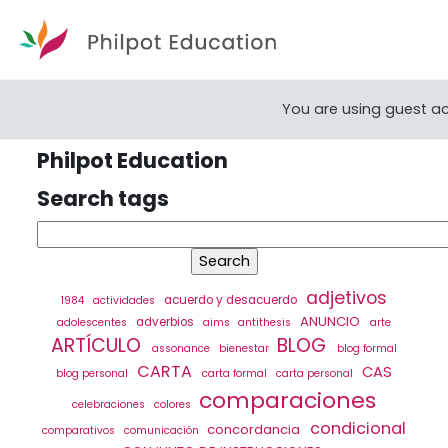
Skip to main content
You are using guest a
Philpot Education
Search tags
Search tags
adjetivos
acuerdo y desacuerdo
1984
actividades
ANUNCIO
adverbios
adolescentes
aims
antithesis
arte
ARTÍCULO
BLOG
assonance
bienestar
blog formal
CARTA
CAS
blog personal
carta formal
carta personal
comparaciones
celebraciones
colores
condicional
concordancia
comparativos
comunicación