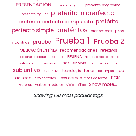
PRESENTACIÓN
presente progresivo
presente irregular
pretérito imperfecto
presente regular
pretérito
pretérito perfecto compuesto
pretéritos
perfecto simple
pros
pronombres
Prueba 1
Prueba 2
prueba
y contras
recomendaciones
PUBLICACIÓN EN LÍNEA
reflexivos
RESEÑA
relaciones sociales
repetition
risorse ascolto
salud
ser
sintaxis
salud mental
secuencia
soler
subcultura
subjuntivo
tener
tipo
tecnología
subuntivo
Text Types
TOK
de texto
tipos de texto
tipo de textos
tipos de textos
Show more...
valores
verbos modales
viajar
ética
Showing 150 most popular tags