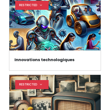
RESTRICTED
Expand restrictions
Innovations technologiques
Page
RESTRICTED
Expand restrictions