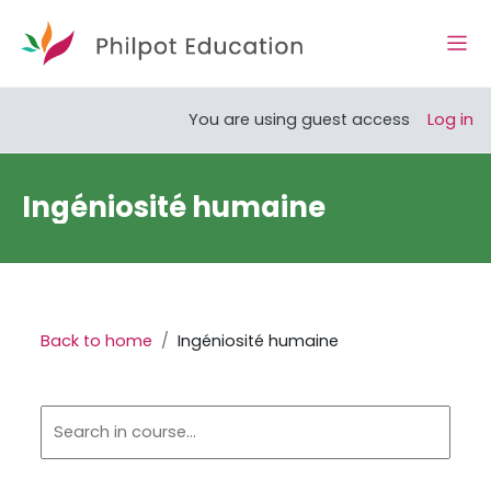
Skip to main content
Side
Open course index
You are using guest access
Log in
Ingéniosité humaine
Back to home
Ingéniosité humaine