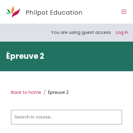
Skip to main content
Side
Open course index
You are using guest access
Log in
Épreuve 2
Back to home
Épreuve 2