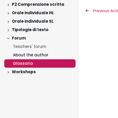
P2 Comprensione scritta
Expand
 Previous Acti
Orale individuale HL
Expand
Orale individuale SL
Expand
Tipologie di testo
Expand
Forum
Collapse
Teachers' forum
About the author
Glossario
Workshops
Expand