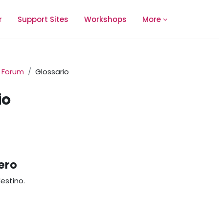
r
Support Sites
Workshops
More
Forum
Glossario
io
ero
destino.