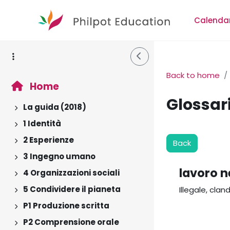
Skip to main content
Calenda
Side Drawer
Back to home
Home
Glossar
La guida (2018)
Expand
1 Identità
Expand
2 Esperienze
Back
Expand
3 Ingegno umano
Expand
lavoro n
4 Organizzazioni sociali
Expand
5 Condividere il pianeta
Illegale, clan
Expand
P1 Produzione scritta
Expand
P2 Comprensione orale
Expand