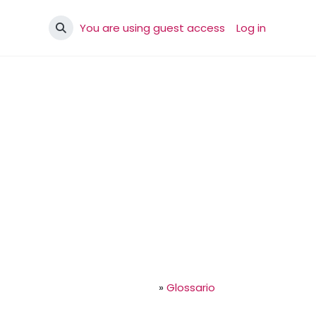
You are using guest access
Log in
Toggle search input
»
Glossario