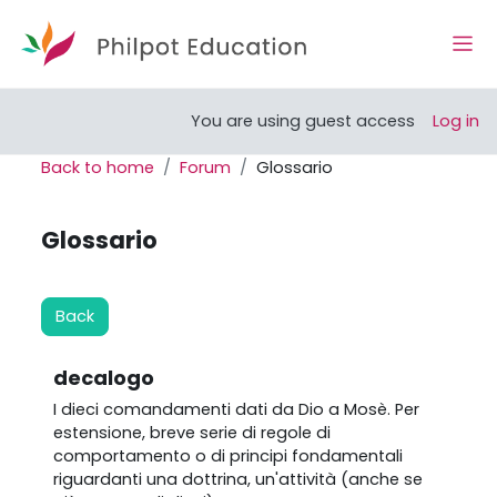
Skip to main content
Side
Open course index
You are using guest access
Log in
Back to home
Forum
Glossario
Glossario
Back
decalogo
I dieci comandamenti dati da Dio a Mosè. Per
estensione, b
reve serie di regole di
comportamento o di principi fondamentali
riguardanti una dottrina, un'attività
(anche se