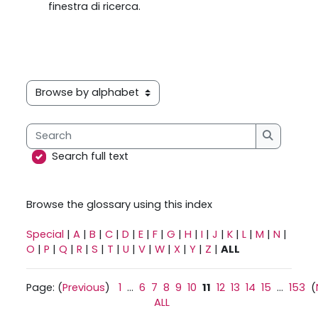
finestra di ricerca.
Browse the glossary using this index
Search
Search
Search full text
Browse the glossary using this index
Special
|
A
|
B
|
C
|
D
|
E
|
F
|
G
|
H
|
I
|
J
|
K
|
L
|
M
|
N
|
O
|
P
|
Q
|
R
|
S
|
T
|
U
|
V
|
W
|
X
|
Y
|
Z
|
ALL
Page: (
Previous
)
1
...
6
7
8
9
10
11
12
13
14
15
...
153
(
ALL