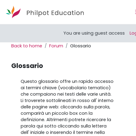
Skip to main content
Open course index
You are using guest access
Log
Back to home
Forum
Glossario
Glossario
Completion requirements
Questo glossario offre un rapido accesso
ai termini chiave (vocabolario tematico)
che compaiono nei testi delle varie unità.
Li troverete sottolineati in rosso all' interno
delle pagine web: cliccando sulla parola,
comparirà un piccolo box con la
definizione. Altrimenti potrete ricercare la
parola qui sotto cliccando sulla lettera
dell' iniziale o inserendo il termine nella