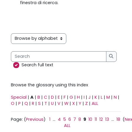
finestra di ricerca.
Browse the glossary using this index
Search
Search
Search full text
Browse the glossary using this index
Special
|
A
|
B
|
C
|
D
|
E
|
F
|
G
|
H
|
I
|
J
|
K
|
L
|
M
|
N
|
O
|
P
|
Q
|
R
|
S
|
T
|
U
|
V
|
W
|
X
|
Y
|
Z
|
ALL
Page: (
Previous
)
1
...
4
5
6
7
8
9
10
11
12
13
...
18
(
Nex
ALL