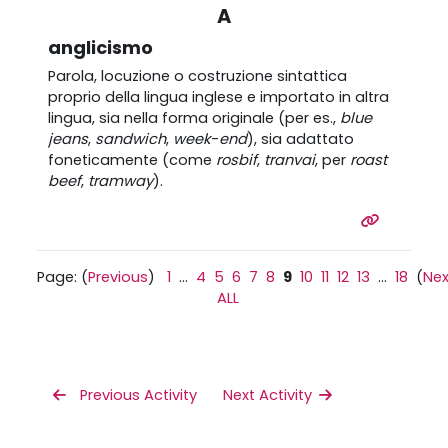
A
anglicismo
Parola, locuzione o costruzione sintattica
proprio della lingua inglese e importato in altra
lingua, sia nella forma originale (per es.,
blue
jeans
,
sandwich
,
week
-
end
), sia adattato
foneticamente (come
rosbif
,
tranvai
, per
roast
beef
,
tramway
).
Page: (
Previous
)
1
...
4
5
6
7
8
9
10
11
12
13
...
18
(
Nex
ALL
 Previous Activity
Next Activity 