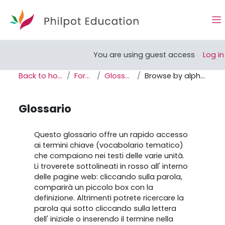
Skip to main content
Si
Open course index
You are using guest access
Log in
Back to home
Forum
Glossario
Browse by alphabet
Glossario
Completion requirements
Questo glossario offre un rapido accesso
ai termini chiave (vocabolario tematico)
che compaiono nei testi delle varie unità.
Li troverete sottolineati in rosso all' interno
delle pagine web: cliccando sulla parola,
comparirà un piccolo box con la
definizione. Altrimenti potrete ricercare la
parola qui sotto cliccando sulla lettera
dell' iniziale o inserendo il termine nella