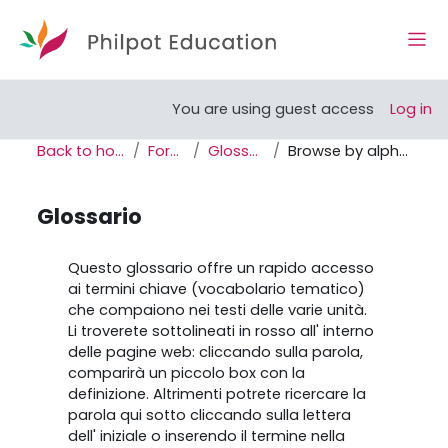
Skip to main content
Side
Open course index
You are using guest access
Log in
Back to home
Forum
Glossario
Browse by alphabet
Glossario
Completion requirements
Questo glossario offre un rapido accesso
ai termini chiave (vocabolario tematico)
che compaiono nei testi delle varie unità.
Li troverete sottolineati in rosso all' interno
delle pagine web: cliccando sulla parola,
comparirà un piccolo box con la
definizione. Altrimenti potrete ricercare la
parola qui sotto cliccando sulla lettera
dell' iniziale o inserendo il termine nella