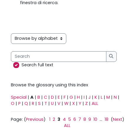
finestra di ricerca.
Browse the glossary using this index
Search
Search
Search full text
Browse the glossary using this index
Special
|
A
|
B
|
C
|
D
|
E
|
F
|
G
|
H
|
I
|
J
|
K
|
L
|
M
|
N
|
O
|
P
|
Q
|
R
|
S
|
T
|
U
|
V
|
W
|
X
|
Y
|
Z
|
ALL
Page: (
Previous
)
1
2
3
4
5
6
7
8
9
10
...
18
(
Next
)
ALL