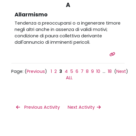
A
Allarmismo
Tendenza a preoccuparsi o a ingenerare timore
negli altri anche in assenza di validi motivi;
condizione di paura collettiva derivante
dall'annuncio di imminenti pericoli.
Page: (
Previous
)
1
2
3
4
5
6
7
8
9
10
...
18
(
Next
)
ALL
 Previous Activity
Next Activity 