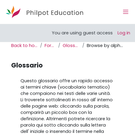
Skip to main content
Side
Open course index
You are using guest access
Log in
Back to home
Forum
Glossario
Browse by alphabet
Glossario
Completion requirements
Questo glossario offre un rapido accesso
ai termini chiave (vocabolario tematico)
che compaiono nei testi delle varie unità.
Li troverete sottolineati in rosso all' interno
delle pagine web: cliccando sulla parola,
comparirà un piccolo box con la
definizione. Altrimenti potrete ricercare la
parola qui sotto cliccando sulla lettera
dell' iniziale o inserendo il termine nella