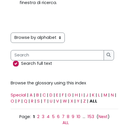
finestra di ricerca.
Browse the glossary using this index
Search
Search
Search full text
Browse the glossary using this index
Special
|
A
|
B
|
C
|
D
|
E
|
F
|
G
|
H
|
I
|
J
|
K
|
L
|
M
|
N
|
O
|
P
|
Q
|
R
|
S
|
T
|
U
|
V
|
W
|
X
|
Y
|
Z
|
ALL
Page:
1
2
3
4
5
6
7
8
9
10
...
153
(
Next
)
ALL