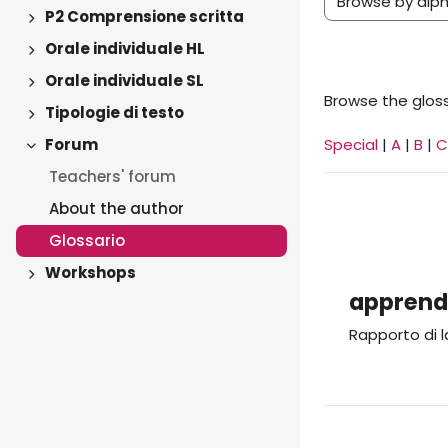
Browse the gloss
P2 Comprensione scritta
Expand
Orale individuale HL
Expand
Orale individuale SL
Expand
Browse the gloss
Tipologie di testo
Expand
Forum
Special
|
A
|
B
|
C
Collapse
Teachers' forum
About the author
Glossario
Workshops
Expand
apprend
Rapporto di l