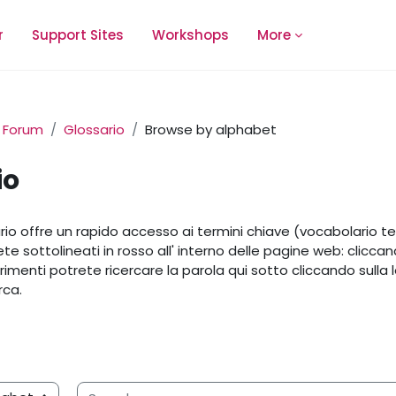
r
Support Sites
Workshops
More
Forum
Glossario
Browse by alphabet
io
equirements
io offre un rapido accesso ai termini chiave (vocabolario t
rete sottolineati in rosso all' interno delle pagine web: clicc
trimenti potrete ricercare la parola qui sotto cliccando sulla le
erca.
Search