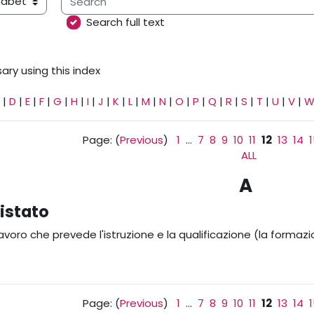
ary using this index
Search full text
ary using this index
|
D
|
E
|
F
|
G
|
H
|
I
|
J
|
K
|
L
|
M
|
N
|
O
|
P
|
Q
|
R
|
S
|
T
|
U
|
V
|
Page: (
Previous
)
1
...
7
8
9
10
11
12
13
14
ALL
A
istato
avoro che prevede l'istruzione e la qualificazione (la formazi
Page: (
Previous
)
1
...
7
8
9
10
11
12
13
14