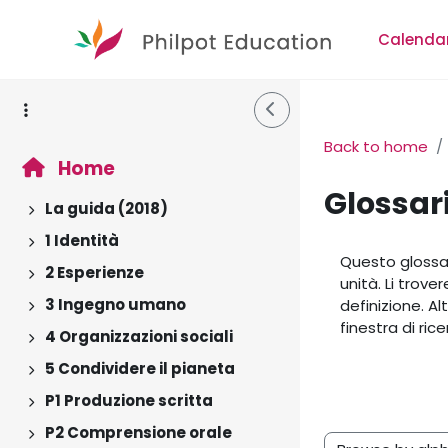
Skip to main content
Calenda
Side Drawer
Back to home
Home
Glossar
La guida (2018)
Expand
1 Identità
Completion r
Expand
Questo glossar
2 Esperienze
Expand
unità. Li trove
3 Ingegno umano
definizione. Al
Expand
finestra di ric
4 Organizzazioni sociali
Expand
5 Condividere il pianeta
Expand
P1 Produzione scritta
Expand
P2 Comprensione orale
Expand