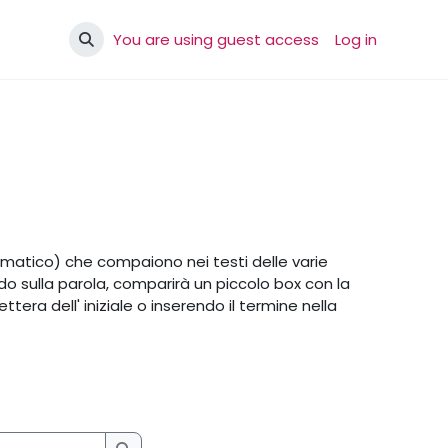
You are using guest access
Log in
Toggle search input
ematico) che compaiono nei testi delle varie
ando sulla parola, comparirà un piccolo box con la
ttera dell' iniziale o inserendo il termine nella