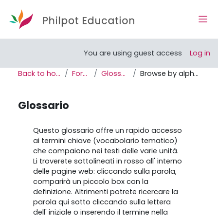
Skip to main content
Side
Open course index
You are using guest access
Log in
Back to home
Forum
Glossario
Browse by alphabet
Glossario
Completion requirements
Questo glossario offre un rapido accesso
ai termini chiave (vocabolario tematico)
che compaiono nei testi delle varie unità.
Li troverete sottolineati in rosso all' interno
delle pagine web: cliccando sulla parola,
comparirà un piccolo box con la
definizione. Altrimenti potrete ricercare la
parola qui sotto cliccando sulla lettera
dell' iniziale o inserendo il termine nella