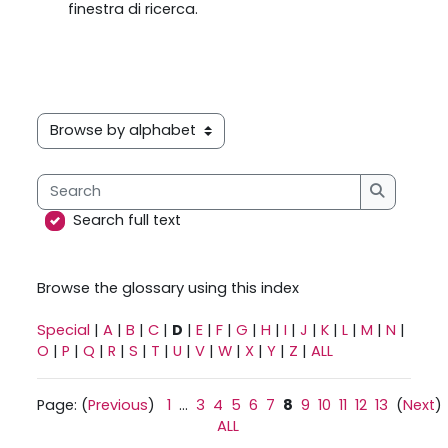
finestra di ricerca.
Browse the glossary using this index
Search
Search
Search full text
Browse the glossary using this index
Special
|
A
|
B
|
C
|
D
|
E
|
F
|
G
|
H
|
I
|
J
|
K
|
L
|
M
|
N
|
O
|
P
|
Q
|
R
|
S
|
T
|
U
|
V
|
W
|
X
|
Y
|
Z
|
ALL
Page: (
Previous
)
1
...
3
4
5
6
7
8
9
10
11
12
13
(
Next
)
ALL