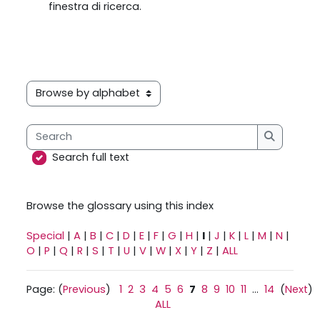
finestra di ricerca.
Browse the glossary using this index
Search
Search
Search full text
Browse the glossary using this index
Special
|
A
|
B
|
C
|
D
|
E
|
F
|
G
|
H
|
I
|
J
|
K
|
L
|
M
|
N
|
O
|
P
|
Q
|
R
|
S
|
T
|
U
|
V
|
W
|
X
|
Y
|
Z
|
ALL
Page: (
Previous
)
1
2
3
4
5
6
7
8
9
10
11
...
14
(
Next
)
ALL