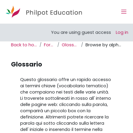
Skip to main content
Side
Open course index
You are using guest access
Log in
Back to home
Forum
Glossario
Browse by alphabet
Glossario
Completion requirements
Questo glossario offre un rapido accesso
ai termini chiave (vocabolario tematico)
che compaiono nei testi delle varie unità.
Li troverete sottolineati in rosso all' interno
delle pagine web: cliccando sulla parola,
comparirà un piccolo box con la
definizione. Altrimenti potrete ricercare la
parola qui sotto cliccando sulla lettera
dell' iniziale o inserendo il termine nella