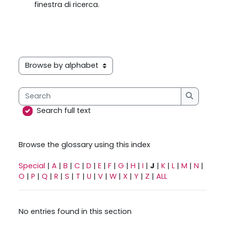
finestra di ricerca.
Browse the glossary using this index
Search
Search
Search full text
Browse the glossary using this index
Special
|
A
|
B
|
C
|
D
|
E
|
F
|
G
|
H
|
I
|
J
|
K
|
L
|
M
|
N
|
O
|
P
|
Q
|
R
|
S
|
T
|
U
|
V
|
W
|
X
|
Y
|
Z
|
ALL
No entries found in this section