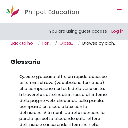
Skip to main content
Side
Open course index
You are using guest access
Log in
Back to home
Forum
Glossario
Browse by alphabet
Glossario
Completion requirements
Questo glossario offre un rapido accesso
ai termini chiave (vocabolario tematico)
che compaiono nei testi delle varie unità.
Li troverete sottolineati in rosso all' interno
delle pagine web: cliccando sulla parola,
comparirà un piccolo box con la
definizione. Altrimenti potrete ricercare la
parola qui sotto cliccando sulla lettera
dell' iniziale o inserendo il termine nella