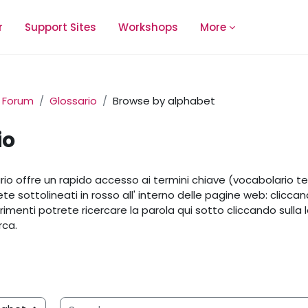
r
Support Sites
Workshops
More
Forum
Glossario
Browse by alphabet
io
equirements
io offre un rapido accesso ai termini chiave (vocabolario t
rete sottolineati in rosso all' interno delle pagine web: clicc
trimenti potrete ricercare la parola qui sotto cliccando sulla le
erca.
Search