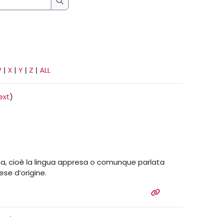
Search
W
|
X
|
Y
|
Z
|
ALL
ext
)
erna, cioè la lingua appresa o comunque parlata
aese d’origine.