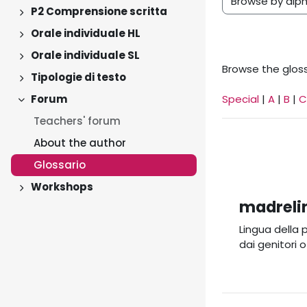
Browse the gloss
P2 Comprensione scritta
Expand
Orale individuale HL
Expand
Orale individuale SL
Expand
Browse the gloss
Tipologie di testo
Expand
Forum
Special
|
A
|
B
|
C
Collapse
Teachers' forum
About the author
Glossario
Workshops
Expand
madreli
Lingua della 
dai genitori o