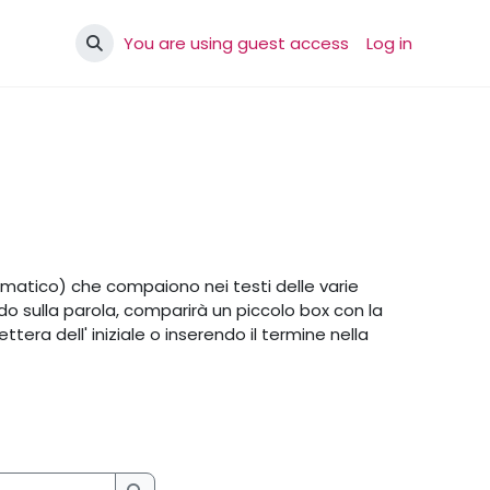
You are using guest access
Log in
Toggle search input
ematico) che compaiono nei testi delle varie
ando sulla parola, comparirà un piccolo box con la
ttera dell' iniziale o inserendo il termine nella