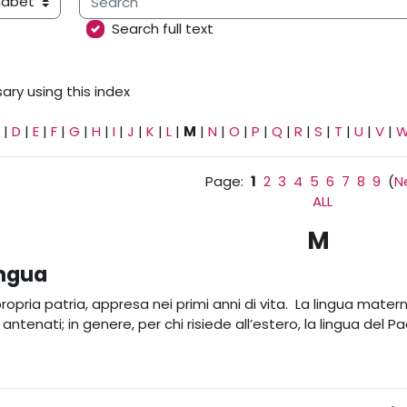
ary using this index
Search full text
ary using this index
|
D
|
E
|
F
|
G
|
H
|
I
|
J
|
K
|
L
|
M
|
N
|
O
|
P
|
Q
|
R
|
S
|
T
|
U
|
V
|
Page:
1
2
3
4
5
6
7
8
9
(
N
ALL
M
ngua
propria patria, appresa nei primi anni di vita. La lingua mat
 antenati; in genere, per chi risiede all’estero, la lingua del P