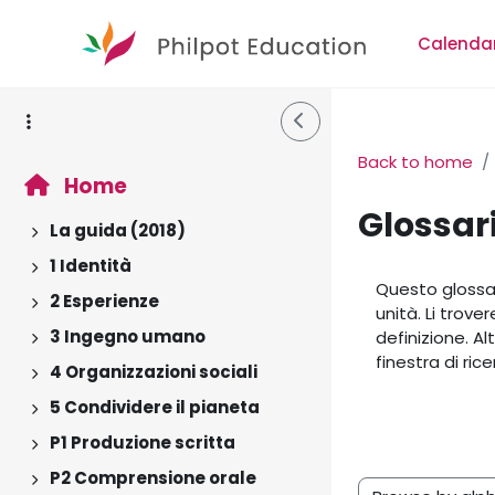
Skip to main content
Calenda
Side Drawer
Back to home
Home
Glossar
La guida (2018)
Expand
1 Identità
Completion r
Expand
Questo glossar
2 Esperienze
Expand
unità. Li trove
3 Ingegno umano
definizione. Al
Expand
finestra di ric
4 Organizzazioni sociali
Expand
5 Condividere il pianeta
Expand
P1 Produzione scritta
Expand
P2 Comprensione orale
Expand