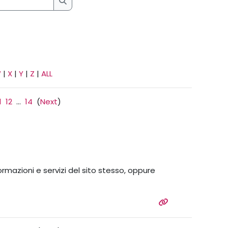
Search
W
|
X
|
Y
|
Z
|
ALL
1
12
...
14
(
Next
)
ormazioni e servizi del sito stesso, oppure