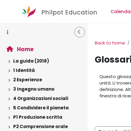
Skip to main content
Calenda
Side Drawer
Back to home
Home
Glossar
La guida (2018)
Expand
1 Identità
Completion r
Expand
Questo glossar
2 Esperienze
Expand
unità. Li trove
3 Ingegno umano
definizione. Al
Expand
finestra di ric
4 Organizzazioni sociali
Expand
5 Condividere il pianeta
Expand
P1 Produzione scritta
Expand
P2 Comprensione orale
Expand