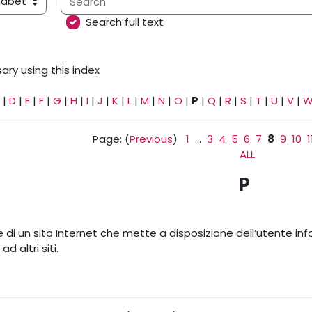
ary using this index
Search full text
ary using this index
|
D
|
E
|
F
|
G
|
H
|
I
|
J
|
K
|
L
|
M
|
N
|
O
|
P
|
Q
|
R
|
S
|
T
|
U
|
V
|
Page: (
Previous
)
1
...
3
4
5
6
7
8
9
10
1
ALL
P
le di un sito Internet che mette a disposizione dell’utente inf
d altri siti.