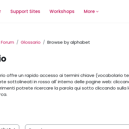
r
Support Sites
Workshops
More
Forum
Glossario
Browse by alphabet
io
equirements
io offre un rapido accesso ai termini chiave (vocabolario t
rete sottolineati in rosso all' interno delle pagine web: clicc
trimenti potrete ricercare la parola qui sotto cliccando sulla le
erca.
Search