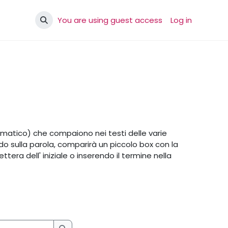
You are using guest access
Log in
Toggle search input
ematico) che compaiono nei testi delle varie
ando sulla parola, comparirà un piccolo box con la
ttera dell' iniziale o inserendo il termine nella