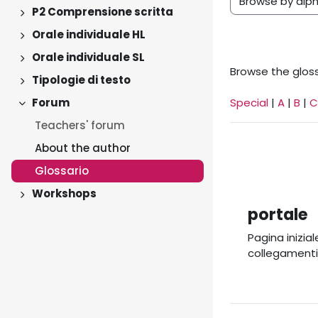
Browse the gloss
P2 Comprensione scritta
Expand
Orale individuale HL
Expand
Orale individuale SL
Expand
Browse the gloss
Tipologie di testo
Expand
Forum
Special
|
A
|
B
|
C
Collapse
Teachers' forum
About the author
Glossario
Workshops
Expand
portale
Pagina inizia
collegamenti a