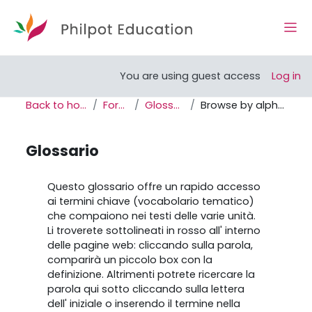
Skip to main content
Side
Open course index
You are using guest access
Log in
Back to home
Forum
Glossario
Browse by alphabet
Glossario
Completion requirements
Questo glossario offre un rapido accesso
ai termini chiave (vocabolario tematico)
che compaiono nei testi delle varie unità.
Li troverete sottolineati in rosso all' interno
delle pagine web: cliccando sulla parola,
comparirà un piccolo box con la
definizione. Altrimenti potrete ricercare la
parola qui sotto cliccando sulla lettera
dell' iniziale o inserendo il termine nella