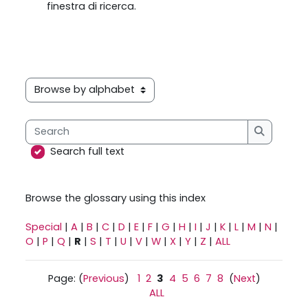
finestra di ricerca.
Browse the glossary using this index
Search
Search
Search full text
Browse the glossary using this index
Special
|
A
|
B
|
C
|
D
|
E
|
F
|
G
|
H
|
I
|
J
|
K
|
L
|
M
|
N
|
O
|
P
|
Q
|
R
|
S
|
T
|
U
|
V
|
W
|
X
|
Y
|
Z
|
ALL
Page: (
Previous
)
1
2
3
4
5
6
7
8
(
Next
)
ALL