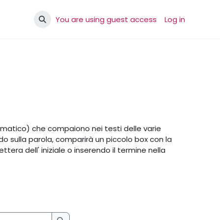
You are using guest access
Log in
Toggle search input
ematico) che compaiono nei testi delle varie
ando sulla parola, comparirà un piccolo box con la
ttera dell' iniziale o inserendo il termine nella