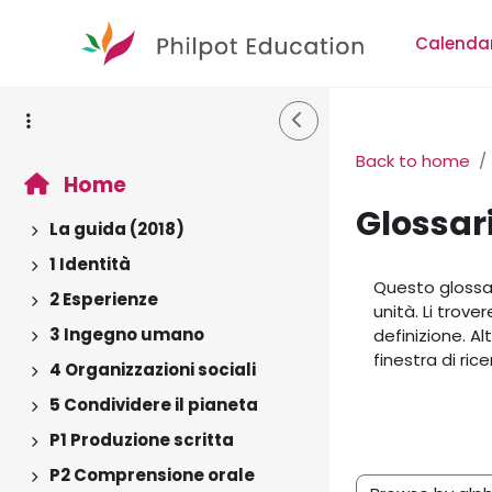
Skip to main content
Calenda
Side Drawer
Back to home
Home
Glossar
La guida (2018)
Expand
1 Identità
Completion r
Expand
Questo glossar
2 Esperienze
Expand
unità. Li trove
3 Ingegno umano
definizione. Al
Expand
finestra di ric
4 Organizzazioni sociali
Expand
5 Condividere il pianeta
Expand
P1 Produzione scritta
Expand
P2 Comprensione orale
Expand