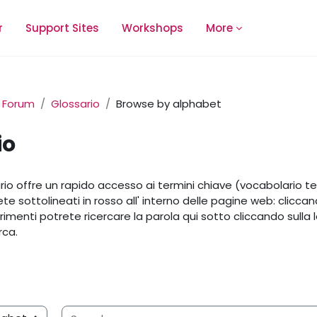
r
Support Sites
Workshops
More
Forum
Glossario
Browse by alphabet
io
equirements
io offre un rapido accesso ai termini chiave (vocabolario t
rete sottolineati in rosso all' interno delle pagine web: clicc
trimenti potrete ricercare la parola qui sotto cliccando sulla le
erca.
Search