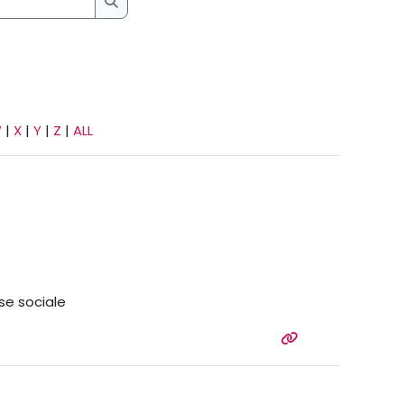
Search
W
|
X
|
Y
|
Z
|
ALL
sse sociale