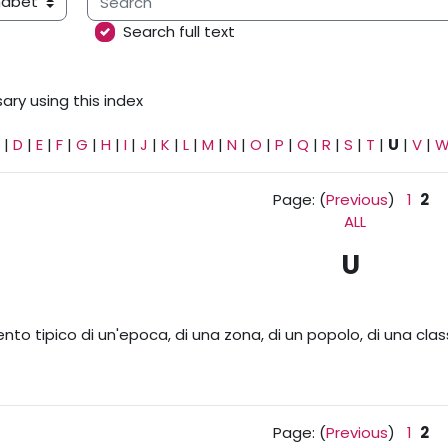
ary using this index
Search full text
ary using this index
|
D
|
E
|
F
|
G
|
H
|
I
|
J
|
K
|
L
|
M
|
N
|
O
|
P
|
Q
|
R
|
S
|
T
|
U
|
V
|
Page: (
Previous
)
1
2
ALL
U
 tipico di un'epoca, di una zona, di un popolo, di una cla
Page: (
Previous
)
1
2