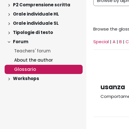
Browse the gloss
P2 Comprensione scritta
Expand
Orale individuale HL
Expand
Orale individuale SL
Expand
Browse the gloss
Tipologie di testo
Expand
Forum
Special
|
A
|
B
|
C
Collapse
Teachers' forum
About the author
Glossario
Workshops
Expand
usanza
Comportamento