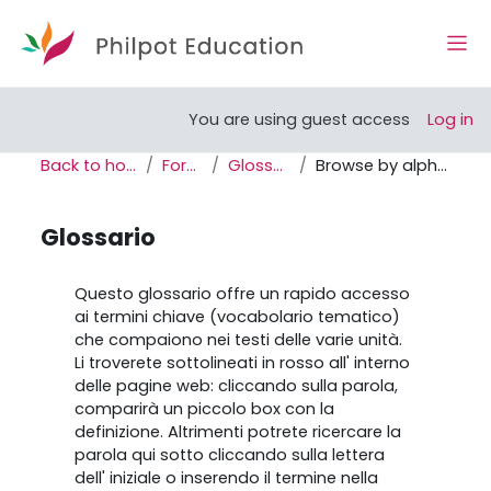
Skip to main content
Side
Open course index
You are using guest access
Log in
Back to home
Forum
Glossario
Browse by alphabet
Glossario
Completion requirements
Questo glossario offre un rapido accesso
ai termini chiave (vocabolario tematico)
che compaiono nei testi delle varie unità.
Li troverete sottolineati in rosso all' interno
delle pagine web: cliccando sulla parola,
comparirà un piccolo box con la
definizione. Altrimenti potrete ricercare la
parola qui sotto cliccando sulla lettera
dell' iniziale o inserendo il termine nella