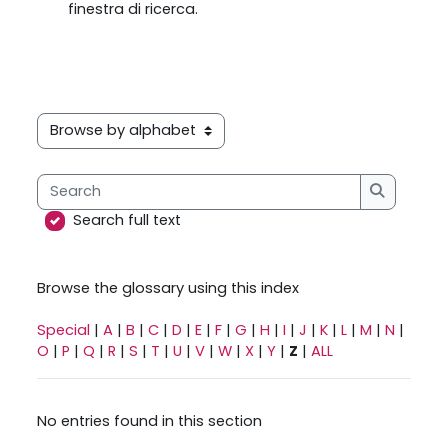
finestra di ricerca.
Browse the glossary using this index
Search
Search
Search full text
Browse the glossary using this index
Special
|
A
|
B
|
C
|
D
|
E
|
F
|
G
|
H
|
I
|
J
|
K
|
L
|
M
|
N
|
O
|
P
|
Q
|
R
|
S
|
T
|
U
|
V
|
W
|
X
|
Y
|
Z
|
ALL
No entries found in this section