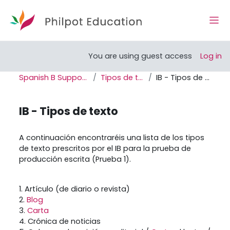
Skip to main content
Side
Open course index
You are using guest access
Log in
Spanish B Support Site
Tipos de texto
IB - Tipos de texto
IB - Tipos de texto
Completion requirements
A continuación encontraréis una lista de los tipos
de texto prescritos por el IB para la prueba de
producción escrita (Prueba 1).
1. Artículo (de diario o revista)
2.
Blog
3.
Carta
4. Crónica de noticias