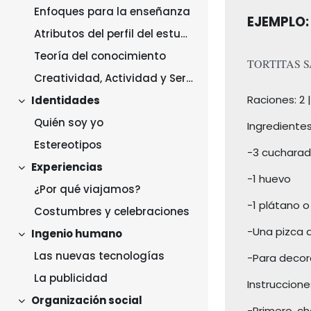
Enfoques para la enseñanza
EJEMPLO:
Atributos del perfil del estudiante de IB
Teoría del conocimiento
TORTITAS 
Creatividad, Actividad y Servicio
Raciones: 2 
Identidades
Collapse
Quién soy yo
Ingredientes
Estereotipos
-3 cuchara
Experiencias
Collapse
-1 huevo
¿Por qué viajamos?
-1 plátano 
Costumbres y celebraciones
-Una pizca 
Ingenio humano
Collapse
Las nuevas tecnologías
-Para decor
La publicidad
Instruccione
Organización social
Collapse
-Primero, ch