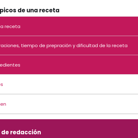
picos de una receta
la receta
aciones, tiempo de prepración y dificultad de la receta
redientes
es
gen
 de redacción