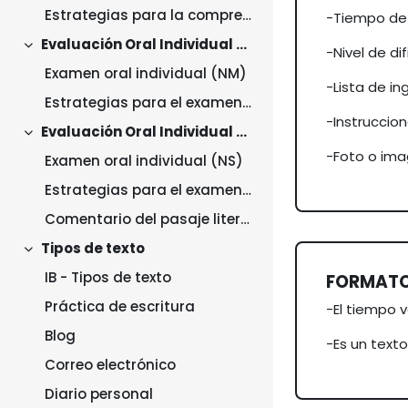
Estrategias para la comprensión oral
-Tiempo de
Evaluación Oral Individual NM
-Nivel de di
Collapse
Examen oral individual (NM)
-Lista de i
Estrategias para el examen oral individual (NM)
-Instruccio
Evaluación Oral Individual NS
Collapse
-Foto o ima
Examen oral individual (NS)
Estrategias para el examen oral individual (NS)
Comentario del pasaje literario
Tipos de texto
Collapse
IB - Tipos de texto
FORMATO 
Práctica de escritura
-El tiempo 
Blog
-Es un texto
Correo electrónico
Diario personal