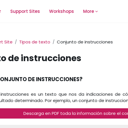
r
Support Sites
Workshops
More
t Site
Tipos de texto
Conjunto de instrucciones
o de instrucciones
equirements
CONJUNTO DE INSTRUCCIONES?
instrucciones es un texto que nos da indicaciones de c
ultado determinado. Por ejemplo, un conjunto de instruccio
Descarga en PDF toda la información sobre el co