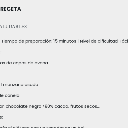
 RECETA
SALUDABLES
| Tiempo de preparación: 15 minutos | Nivel de dificultad: Fáci
:
das de copos de avena
o 1 manzana asada
de canela
ar: chocolate negro >80% cacao, frutos secos…
s:
afa el plátano con un tenedor en un bol.