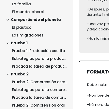
La familia
-Después, p
El mundo laboral
durante 1 mi
Compartiendo el planeta
Collapse
-Una vez pr
El plástico
y deja cocin
Las migraciones
-Haz lo mism
Prueba 1
Collapse
Prueba 1: Producción escrita
Estrategias para la producción escrita
Practica la tarea de producción escrita
FORMATO
Prueba 2
Collapse
Prueba 2: Comprensión escrita
Debe incluir:
Estrategias para la comprensión escrita
-Nombre de 
Practica la tarea de comprensión escrita
-Número de 
Prueba 2: Comprensión oral