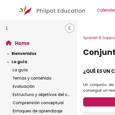
Skip to main content
Calenda
Side Drawer
Spanish B Suppor
Home
Conjunt
Bienvenidos
Collapse
La guía
Completion r
Collapse
La guía
¿QUÉ ES UN 
Temas y contenido
Un conjunto de 
Evaluación
conseguir un res
Estructura y objetivos del curso
Comprensión conceptual
Enfoques de aprendizaje