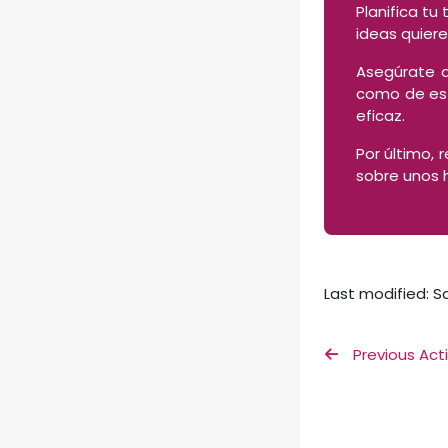
Planifica tu
ideas quieres
Asegúrate q
como de est
eficaz.
Por último, 
sobre unos 
Last modified: S
 Previous Acti