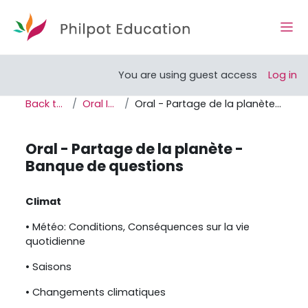
Skip to main content
Side
Open course index
You are using guest access
Log in
Back to home
Oral Individuel
Oral - Partage de la planète - Banque de questions
Oral - Partage de la planète -
Banque de questions
Completion requirements
Climat
• Météo: Conditions, Conséquences sur la vie
quotidienne
• Saisons
• Changements climatiques