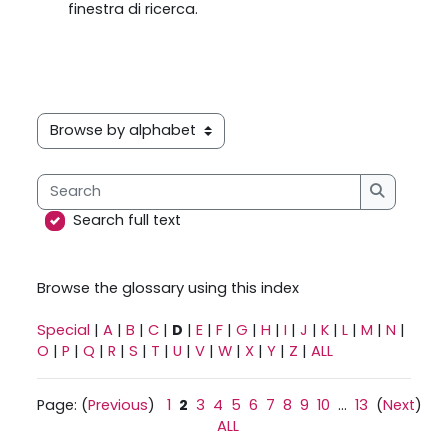
finestra di ricerca.
Browse the glossary using this index
Search
Search
Search full text
Browse the glossary using this index
Special
|
A
|
B
|
C
|
D
|
E
|
F
|
G
|
H
|
I
|
J
|
K
|
L
|
M
|
N
|
O
|
P
|
Q
|
R
|
S
|
T
|
U
|
V
|
W
|
X
|
Y
|
Z
|
ALL
Page: (
Previous
)
1
2
3
4
5
6
7
8
9
10
...
13
(
Next
)
ALL