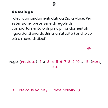
D
decalogo
I dieci comandamenti dati da Dio a Mosè. Per
estensione, b
reve serie di regole di
comportamento o di principi fondamentali
riguardanti una dottrina, un'attività
(anche se
più o meno di dieci).
Page: (
Previous
)
1
2
3
4
5
6
7
8
9
10
...
13
(
Next
)
ALL
 Previous Activity
Next Activity 