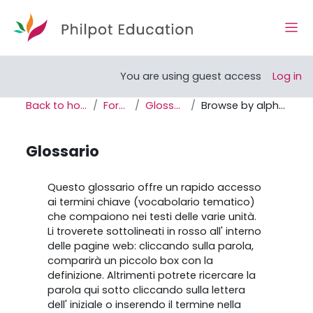
Skip to main content
Side
Open course index
You are using guest access
Log in
Back to home
Forum
Glossario
Browse by alphabet
Glossario
Completion requirements
Questo glossario offre un rapido accesso
ai termini chiave (vocabolario tematico)
che compaiono nei testi delle varie unità.
Li troverete sottolineati in rosso all' interno
delle pagine web: cliccando sulla parola,
comparirà un piccolo box con la
definizione. Altrimenti potrete ricercare la
parola qui sotto cliccando sulla lettera
dell' iniziale o inserendo il termine nella