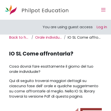
Skip to main content
Side
Open course index
You are using guest access
Log in
Back to home
Orale individuale SL
IO SL Come affrontarla?
IO SL Come affrontarla?
Completion requirements
Cosa dovrai fare esattamente il giorno del tuo
orale individuale?
Qui di seguito
troverai maggiori dettagli su
ciascuna fase dell’ orale e qualche suggerimento
su come affrontarle al meglio. Nella IO SL library
troverai la versione Pdf di questa pagina.