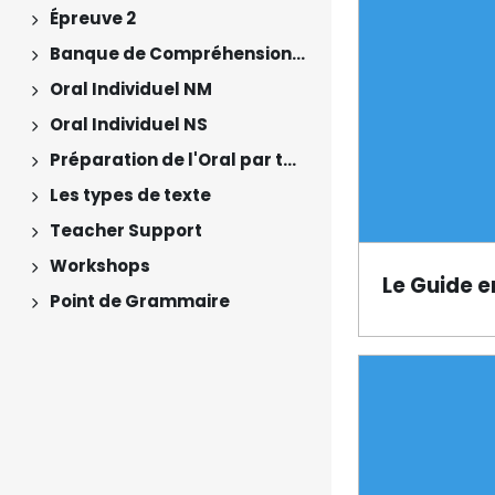
Épreuve 2
Expand
Banque de Compréhensions Orales
Expand
Oral Individuel NM
Expand
Oral Individuel NS
Expand
Préparation de l'Oral par thèmes
Expand
Les types de texte
Expand
Teacher Support
Expand
Workshops
Expand
Le Guide e
Point de Grammaire
Book
Expand