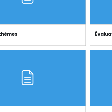
 thèmes
Évalua
Page