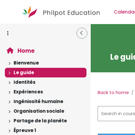
Skip to main content
Calenda
Side Drawer
Home
Le gui
Bienvenue
Expand
Le guide
Expand
Identités
Expand
Expériences
Back to home
Expand
Ingéniosité humaine
Expand
Organisation sociale
Expand
Partage de la planète
Expand
Épreuve 1
Section 
Expand