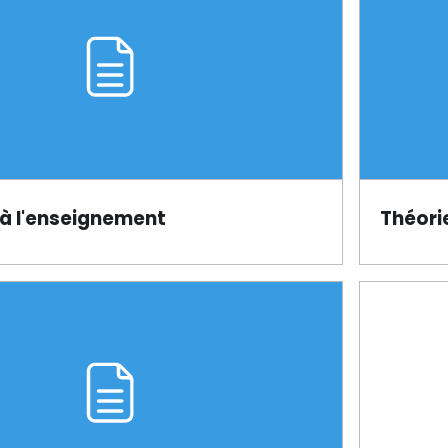
à l'enseignement
Théori
Page