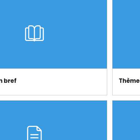
n bref
Thèmes
Page