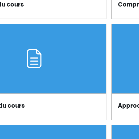
du cours
Compré
Page
du cours
Approc
Page