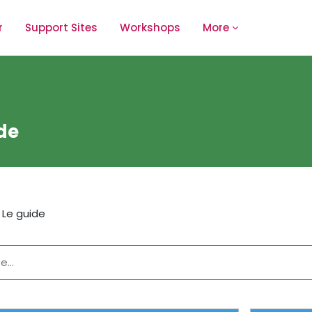
r
Support Sites
Workshops
More
de
Le guide
outline