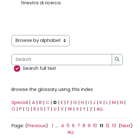
finestra di ricerca.
Browse the glossary using this index
Search
Search
Search full text
Browse the glossary using this index
Special
|
A
|
B
|
C
|
D
|
E
|
F
|
G
|
H
|
I
|
J
|
K
|
L
|
M
|
N
|
O
|
P
|
Q
|
R
|
S
|
T
|
U
|
V
|
W
|
X
|
Y
|
Z
|
ALL
Page: (
Previous
)
1
...
4
5
6
7
8
9
10
11
12
13
(
Next
)
ALL