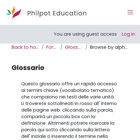
Skip to main content
Side
Open course index
You are using guest access
Log in
Back to home
Forum
Glossario
Browse by alphabet
Glossario
Completion requirements
Questo glossario offre un rapido accesso
ai termini chiave (vocabolario tematico)
che compaiono nei testi delle varie unità.
Li troverete sottolineati in rosso all' interno
delle pagine web: cliccando sulla parola,
comparirà un piccolo box con la
definizione. Altrimenti potrete ricercare la
parola qui sotto cliccando sulla lettera
dell' iniziale o inserendo il termine nella