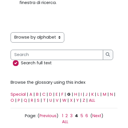
finestra di ricerca.
Browse the glossary using this index
Search
Search
Search full text
Browse the glossary using this index
Special
|
A
|
B
|
C
|
D
|
E
|
F
|
G
|
H
|
I
|
J
|
K
|
L
|
M
|
N
|
O
|
P
|
Q
|
R
|
S
|
T
|
U
|
V
|
W
|
X
|
Y
|
Z
|
ALL
Page: (
Previous
)
1
2
3
4
5
6
(
Next
)
ALL