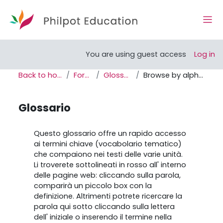
Skip to main content
Side
Open course index
You are using guest access
Log in
Back to home
Forum
Glossario
Browse by alphabet
Glossario
Completion requirements
Questo glossario offre un rapido accesso
ai termini chiave (vocabolario tematico)
che compaiono nei testi delle varie unità.
Li troverete sottolineati in rosso all' interno
delle pagine web: cliccando sulla parola,
comparirà un piccolo box con la
definizione. Altrimenti potrete ricercare la
parola qui sotto cliccando sulla lettera
dell' iniziale o inserendo il termine nella