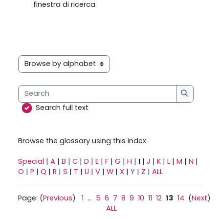
finestra di ricerca.
Browse the glossary using this index
Search
Search
Search full text
Browse the glossary using this index
Special
|
A
|
B
|
C
|
D
|
E
|
F
|
G
|
H
|
I
|
J
|
K
|
L
|
M
|
N
|
O
|
P
|
Q
|
R
|
S
|
T
|
U
|
V
|
W
|
X
|
Y
|
Z
|
ALL
Page: (
Previous
)
1
...
5
6
7
8
9
10
11
12
13
14
(
Next
)
ALL