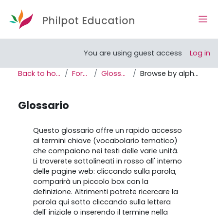
Skip to main content
Side
Open course index
You are using guest access
Log in
Back to home
Forum
Glossario
Browse by alphabet
Glossario
Completion requirements
Questo glossario offre un rapido accesso
ai termini chiave (vocabolario tematico)
che compaiono nei testi delle varie unità.
Li troverete sottolineati in rosso all' interno
delle pagine web: cliccando sulla parola,
comparirà un piccolo box con la
definizione. Altrimenti potrete ricercare la
parola qui sotto cliccando sulla lettera
dell' iniziale o inserendo il termine nella