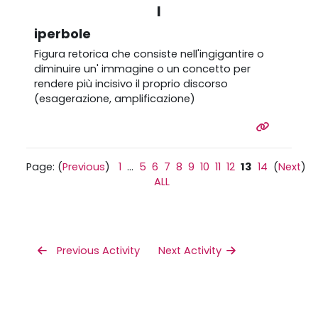
I
iperbole
Figura retorica che consiste nell'ingigantire o
diminuire un' immagine o un concetto per
rendere più incisivo il proprio discorso
(esagerazione, amplificazione)
Page: (
Previous
)
1
...
5
6
7
8
9
10
11
12
13
14
(
Next
)
ALL
 Previous Activity
Next Activity 